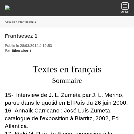
MENU
Accueil
» Frantsesez 1
Frantsesez 1
Publié le 28/03/2014 à 10:53
Par
Eiheraberri
Textes en français
Sommaire
15- Interview de J. L. Zumeta par J. L. Merino,
parue dans le quotidien El País du 26 juin 2000.
16- Annaïk Carricano : José Luis Zumeta,
catalogue de l’exposition à Biarritz, 2002, Ed.
Atlantica.
17- Iñaki M. Ruiz de Egino, exposition à la