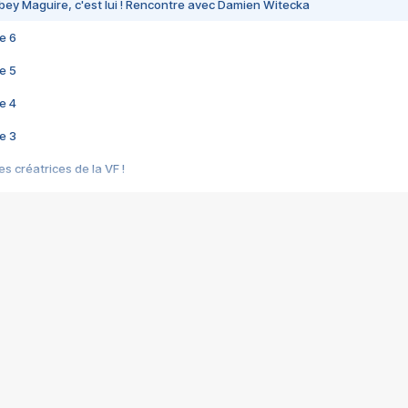
bey Maguire, c'est lui ! Rencontre avec Damien Witecka
e 6
e 5
e 4
e 3
s créatrices de la VF !
e 2
e 1
e Mektoub My Love arrive enfin ! Rencontre avec Shaïn Boumedine et Sal
i : après Toni en famille
elle réalise le bouleversant Dites lui que je l'aime
ais ! Rencontre autour de Vie privée de Rebecca Zlotowski
 de Marguerite, Grave... Rencontre avec Ella Rumpf