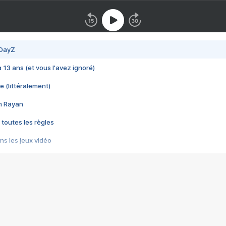
 DayZ
 a 13 ans (et vous l'avez ignoré)
e (littéralement)
im Rayan
 toutes les règles
s les jeux vidéo
us choquant de Rockstar ? - Le scandale BULLY
e plus moche de Steam
du RÊVE tourne au CAUCHEMAR
pendant 8 heures