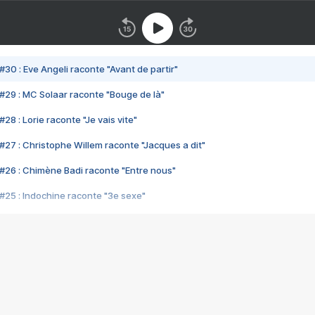
#30 : Eve Angeli raconte "Avant de partir"
#29 : MC Solaar raconte "Bouge de là"
28 : Lorie raconte "Je vais vite"
#27 : Christophe Willem raconte "Jacques a dit"
#26 : Chimène Badi raconte "Entre nous"
#25 : Indochine raconte "3e sexe"
#24 : Zaho raconte "C'est chelou"
#23 : Patrick Bruel raconte "Au café des délices"
#22 : Kyo raconte "Le chemin"
#21 : Nolwenn Leroy raconte "Cassé"