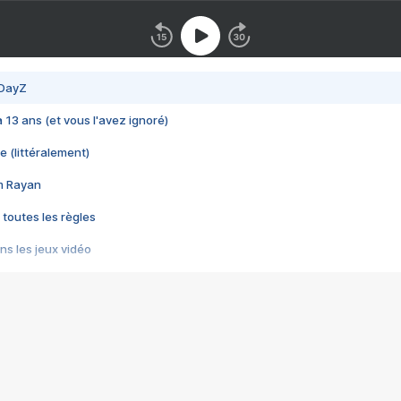
 DayZ
 a 13 ans (et vous l'avez ignoré)
e (littéralement)
im Rayan
 toutes les règles
s les jeux vidéo
us choquant de Rockstar ? - Le scandale BULLY
e plus moche de Steam
du RÊVE tourne au CAUCHEMAR
pendant 8 heures